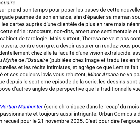
ssuaire
.
r prend son temps pour poser les bases de cette nouvelle 
ourgade paumée de son enfance, afin d’épauler sa maman souf
les cartes auprès d’une clientèle de plus en rare mais néanmo
ette série : rancœurs, non-dits, amertume sentimentale et
e cabinet de tarologie. Mais surtout, Theresa ne veut pas con
rouvera, contre son gré, à devoir assurer un rendez-vous pou
entellement chez elle la faculté d’une vision extralucide, as
du
Mythe de l’Ossuaire
(publiées chez Image et traduites en 
turelles et les récits intimistes, et agrège ce que Lemire fait 
 et ses couleurs lavis vous rebutent,
Minor Arcana
ne va pa
que depuis le septième épisode de la série, les dessins sont
ose d’autres angles de perspective que la traditionnelle vue
 Martian Manhunter
(série chroniquée dans le récap’ du mois 
le passionnante et toujours aussi intrigante. Urban Comics a 
 recueil pour le 21 novembre 2025. C’est pour dire l’engouem