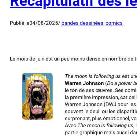
Récapitulatif des l
Publié le
04/08/2025
/
bandes dessinées
, 
comics
Le mois de juin est un peu moins dense en nombre de t
The moon is following us
est un
Warren Johnson
(
Do a power 
le ton de ses œuvres. Ses comic
la première impression, car celle
Warren Johnson (DWJ pour les i
souvent le deuil ou les disparit
surprenant, plus émotionnel, vo
Avec
The moon is following us
,
partie graphique mais aussi dan