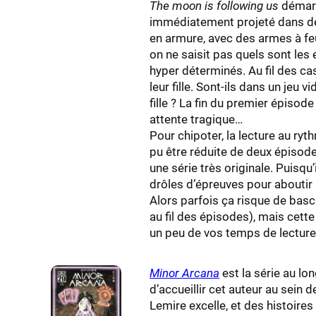
The moon is following us
démarr
immédiatement projeté dans de
en armure, avec des armes à fe
on ne saisit pas quels sont les
hyper déterminés. Au fil des c
leur fille. Sont-ils dans un jeu v
fille ? La fin du premier épisod
attente tragique…
Pour chipoter, la lecture au r
pu être réduite de deux épisod
une série très originale. Puisqu
drôles d’épreuves pour aboutir à
Alors parfois ça risque de basc
au fil des épisodes), mais cette
un peu de vos temps de lecture.
Minor Arcana
est la série au lo
d’accueillir cet auteur au sein
Lemire excelle, et des histoire