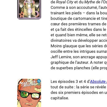
de
Royal City
et du
Mythe de l’O
Comme à son accoutumé, l’auteu
trainant les pieds – dans la b
boutique de cartomancie et tire 
cœur des premières trames de c
et ça fait des étincelles dans l
et quand bien même, elle se ret
divinatoires va développer accid
Moins glauque que les séries 
oscille entre les intrigues surna
Jeff Lemire, son ancrage appuyé
graphique de l’auteur. A noter 
de superbes planches (elle prop
Les épisodes 3 et 4 d’
Absolute
tout de suite : la série se révè
des six premiers épisodes en un
capitalise.