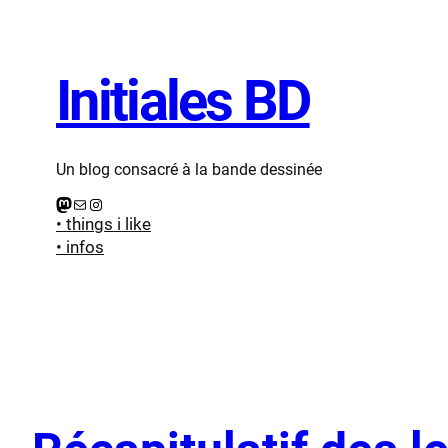
Initiales BD
Un blog consacré à la bande dessinée
Mastodon
E-mail
Instagram
• things i like
• infos