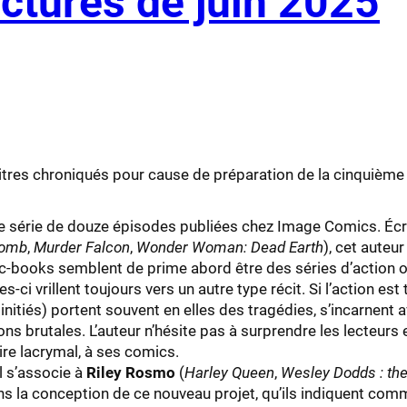
ectures de juin 2025
itres chroniqués pour cause de préparation de la cinquième
e série de douze épisodes publiées chez Image Comics. Écri
bomb
,
Murder Falcon
,
Wonder Woman: Dead Earth
), cet auteu
-books semblent de prime abord être des séries d’action ou 
s-ci vrillent toujours vers un autre type récit. Si l’action est
nitiés) portent souvent en elles des tragédies, s’incarnent
ions brutales. L’auteur n’hésite pas à surprendre les lecteur
ire lacrymal, à ses comics.
 il s’associe à
Riley Rosmo
(
Harley Queen
,
Wesley Dodds : t
s la conception de ce nouveau projet, qu’ils indiquent com