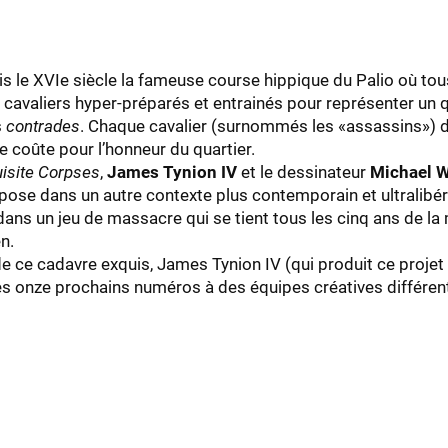
epuis le XVIe siècle la fameuse course hippique du Palio où 
x cavaliers hyper-préparés et entrainés pour représenter un qu
s
contrades
. Chaque cavalier (surnommés les «assassins») doi
e coûte pour l’honneur du quartier.
isite Corpses
,
James Tynion IV
et le dessinateur
Michael 
spose dans un autre contexte plus contemporain et ultralibér
dans un jeu de massacre qui se tient tous les cinq ans de la 
n.
 de ce cadavre exquis, James Tynion IV (qui produit ce projet 
les onze prochains numéros à des équipes créatives différent