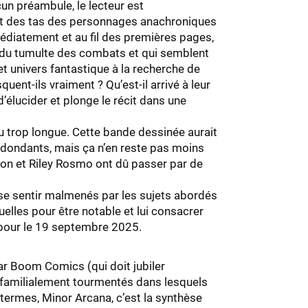
cun préambule, le lecteur est
nt des tas des personnages anachroniques
édiatement et au fil des premières pages,
he du tumulte des combats et qui semblent
 univers fantastique à la recherche de
squent-ils vraiment ? Qu’est-il arrivé à leur
d’élucider et plonge le récit dans une
u trop longue. Cette bande dessinée aurait
edondants, mais ça n’en reste pas moins
hnson et Riley Rosmo ont dû passer par de
i se sentir malmenés par les sujets abordés
uelles pour être notable et lui consacrer
l pour le 19 septembre 2025.
par Boom Comics (qui doit jubiler
ts familialement tourmentés dans lesquels
 termes, Minor Arcana, c’est la synthèse