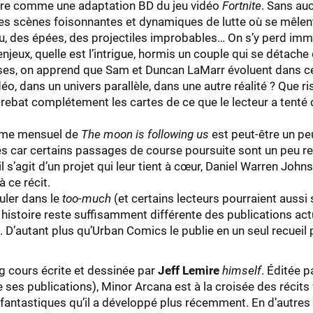
e comme une adaptation BD du jeu vidéo
Fortnite
. Sans au
s scènes foisonnantes et dynamiques de lutte où se mêle
u, des épées, des projectiles improbables… On s’y perd imm
 enjeux, quelle est l’intrigue, hormis un couple qui se détac
ases, on apprend que Sam et Duncan LaMarr évoluent dans cet
idéo, dans un univers parallèle, dans une autre réalité ? Que ri
e rebat complétement les cartes de ce que le lecteur a tenté 
ythme mensuel de
The moon is following us
est peut-être un pe
es car certains passages de course poursuite sont un peu r
’il s’agit d’un projet qui leur tient à cœur, Daniel Warren Jo
 ce récit.
uler dans le
too-much
(et certains lecteurs pourraient auss
 histoire reste suffisamment différente des publications act
 D’autant plus qu’Urban Comics le publie en un seul recuei
ng cours écrite et dessinée par
Jeff Lemire
himself
. Éditée 
 de ses publications), Minor Arcana est à la croisée des réci
s fantastiques qu’il a développé plus récemment. En d’autres