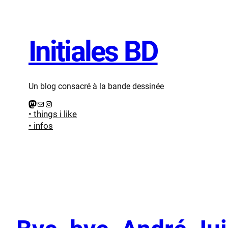
Initiales BD
Un blog consacré à la bande dessinée
Mastodon
E-mail
Instagram
• things i like
• infos