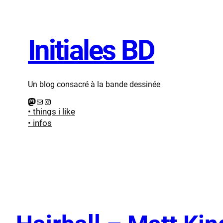
Initiales BD
Un blog consacré à la bande dessinée
Mastodon
E-mail
Instagram
• things i like
• infos