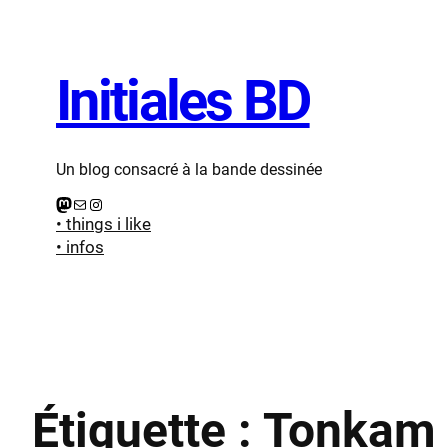
Aller
au
contenu
Initiales BD
Un blog consacré à la bande dessinée
Mastodon
E-mail
Instagram
• things i like
• infos
Étiquette :
Tonkam