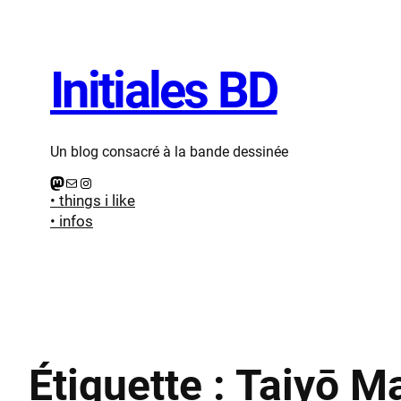
Aller
au
contenu
Initiales BD
Un blog consacré à la bande dessinée
Mastodon
E-mail
Instagram
• things i like
• infos
Étiquette :
Taiyō M