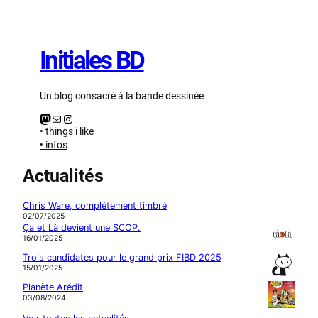
Aller
au
contenu
Initiales BD
Un blog consacré à la bande dessinée
Mastodon
E-mail
Instagram
• things i like
• infos
Actualités
Chris Ware, complétement timbré
02/07/2025
Ça et Là devient une SCOP.
16/01/2025
Trois candidates pour le grand prix FIBD 2025
15/01/2025
Planète Arédit
03/08/2024