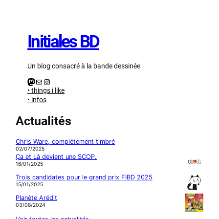
Aller
au
contenu
Initiales BD
Un blog consacré à la bande dessinée
Mastodon
E-mail
Instagram
• things i like
• infos
Actualités
Chris Ware, complétement timbré
02/07/2025
Ça et Là devient une SCOP.
16/01/2025
Trois candidates pour le grand prix FIBD 2025
15/01/2025
Planète Arédit
03/08/2024