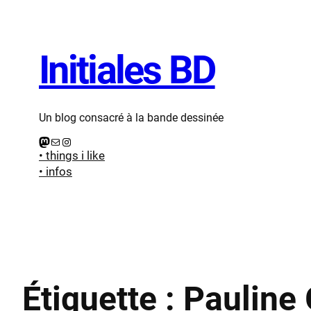
Aller
au
contenu
Initiales BD
Un blog consacré à la bande dessinée
Mastodon
E-mail
Instagram
• things i like
• infos
Étiquette :
Pauline 