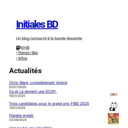
Aller
au
contenu
Initiales BD
Un blog consacré à la bande dessinée
Mastodon
E-mail
Instagram
• things i like
• infos
Actualités
Chris Ware, complétement timbré
02/07/2025
Ça et Là devient une SCOP.
16/01/2025
Trois candidates pour le grand prix FIBD 2025
15/01/2025
Planète Arédit
03/08/2024