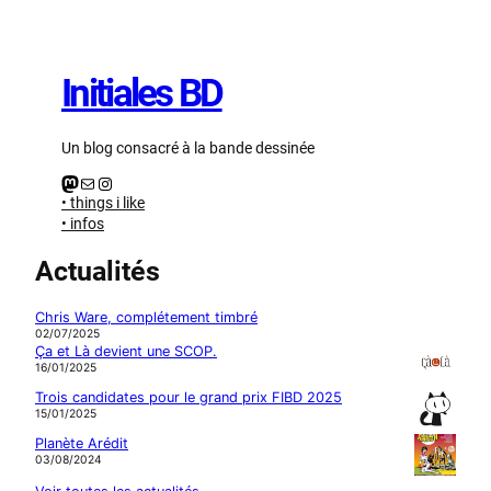
Aller
au
contenu
Initiales BD
Un blog consacré à la bande dessinée
Mastodon
E-mail
Instagram
• things i like
• infos
Actualités
Chris Ware, complétement timbré
02/07/2025
Ça et Là devient une SCOP.
16/01/2025
Trois candidates pour le grand prix FIBD 2025
15/01/2025
Planète Arédit
03/08/2024