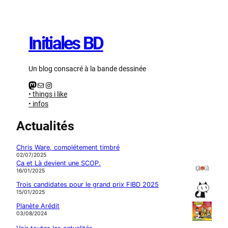
Aller
au
contenu
Initiales BD
Un blog consacré à la bande dessinée
Mastodon
E-mail
Instagram
• things i like
• infos
Actualités
Chris Ware, complétement timbré
02/07/2025
Ça et Là devient une SCOP.
16/01/2025
Trois candidates pour le grand prix FIBD 2025
15/01/2025
Planète Arédit
03/08/2024